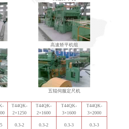
高速矫平机组
五辊伺服定尺机
K-
T44QK-
T44QK-
T44QK-
T44QK-
600
2×1250
2×1600
3×1600
3×2000
.5
0.3-2
0.3-2
0.3-3
0.3-3