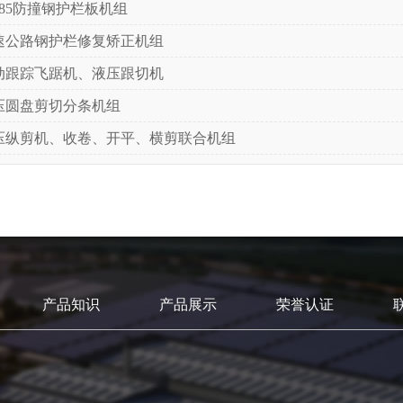
085防撞钢护栏板机组
速公路钢护栏修复矫正机组
动跟踪飞踞机、液压跟切机
压圆盘剪切分条机组
压纵剪机、收卷、开平、横剪联合机组
产品知识
产品展示
荣誉认证