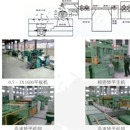
0.5－3X1600平板机
精密矫平主机
高速矫平机组
高速矫平机组