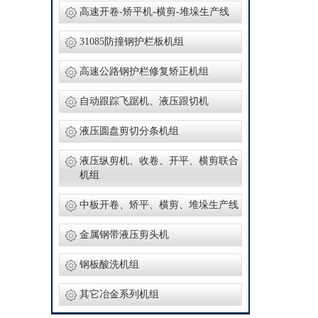
高速开卷-矫平机-横剪-堆垛生产线
31085防撞钢护栏板机组
高速公路钢护栏修复矫正机组
自动跟踪飞踞机、液压跟切机
液压圆盘剪切分条机组
液压纵剪机、收卷、开平、横剪联合
机组
中板开卷、矫平、横剪、堆垛生产线
金属钢带液压剪头机
钢板酸洗机组
其它冶金系列机组