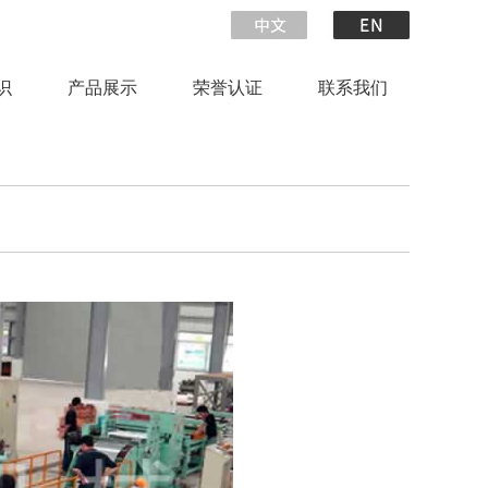
识
产品展示
荣誉认证
联系我们