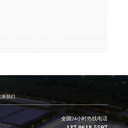
联系我们
全国24小时热线电话
137 0618 5597