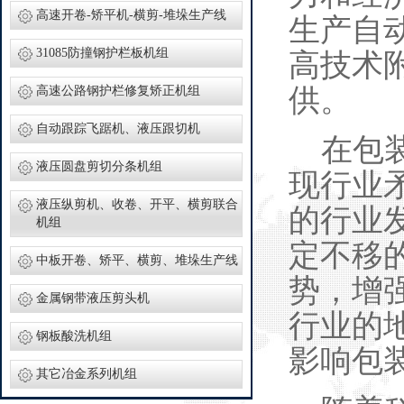
高速开卷-矫平机-横剪-堆垛生产线
生产自
31085防撞钢护栏板机组
高技术
供。
高速公路钢护栏修复矫正机组
自动跟踪飞踞机、液压跟切机
在包装
液压圆盘剪切分条机组
现行业
液压纵剪机、收卷、开平、横剪联合
的行业
机组
定不移
中板开卷、矫平、横剪、堆垛生产线
势，增
金属钢带液压剪头机
行业的
钢板酸洗机组
影响包
其它冶金系列机组