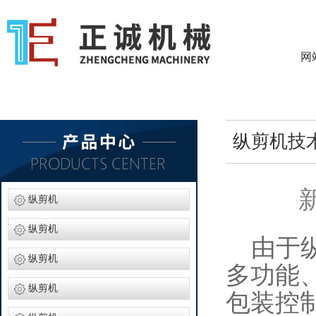
网
纵剪机技
新
纵剪机
纵剪机
由于纵
纵剪机
多功能
纵剪机
包装控